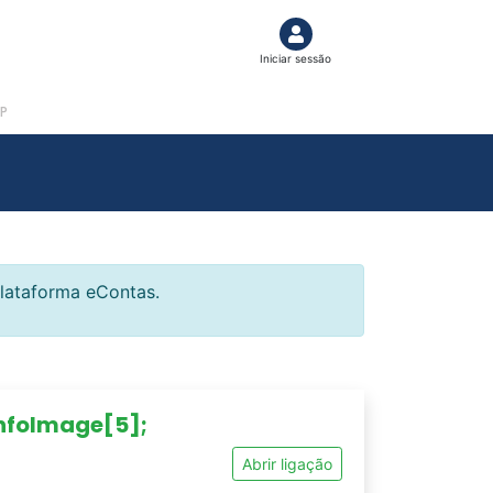
Iniciar sessão
P
lataforma eContas.
InfoImage[5];
Abrir ligação