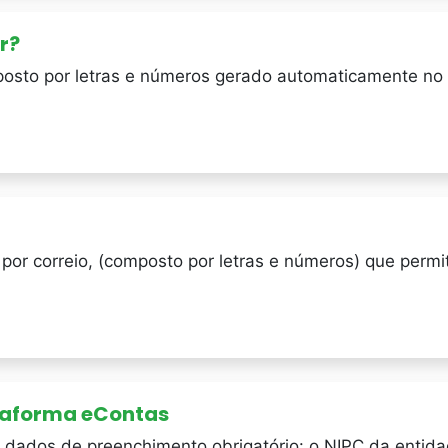
r?
sto por letras e números gerado automaticamente no a
or correio, (composto por letras e números) que permit
taforma eContas
dados de preenchimento obrigatório: o NIPC da entidad