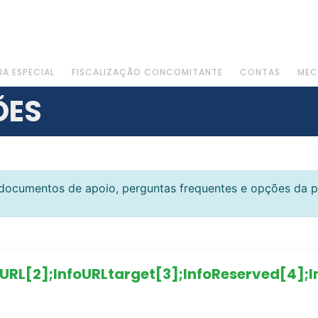
IA ESPECIAL
FISCALIZAÇÃO CONCOMITANTE
CONTAS
MEC
ÕES
 documentos de apoio, perguntas frequentes e opções da p
foURL[2];InfoURLtarget[3];InfoReserved[4];