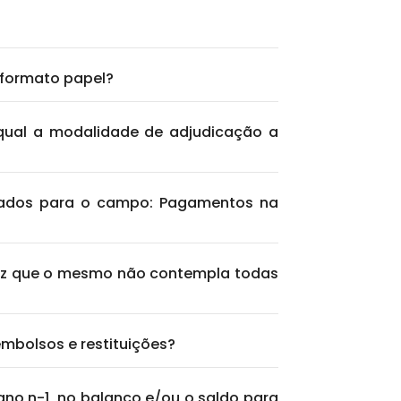
 formato papel?
 qual a modalidade de adjudicação a
 dados para o campo: Pagamentos na
vez que o mesmo não contempla todas
embolsos e restituições?
ano n-1, no balanço e/ou o saldo para